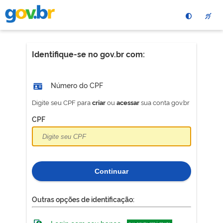
Pular
para
o
conteÃºdo
principal
Identifique-se no gov.br com:
Número do CPF
Digite seu CPF para
ou
sua conta gov.br
criar
acessar
CPF
Continuar
Outras opções de identificação: